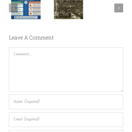
on
Cultural
The New
Manufacturing
Building
Labour
–
Blocks
Laws
Flexibility
Leave A Comment
vs. Cost
Comment