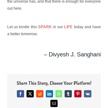
the universe has, and that there is enough for everyone
out here.
Let us kindle this
SPARK
in our
LIFE
today and have
a better tomorrow.
– Divyesh J. Sanghani
Share This Story, Choose Your Platform!
Facebook
X
Reddit
LinkedIn
WhatsApp
Tumblr
Pinterest
Vk
Email