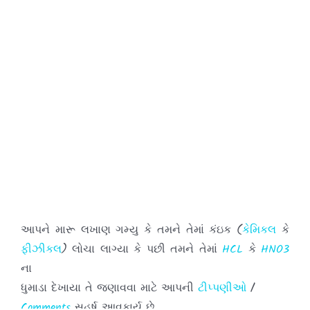
આપને મારૂ લખાણ ગમ્યુ કે તમને તેમાં કંઇક (
કેમિકલ
કે
ફીઝીકલ
) લોચા લાગ્યા કે પછી તમને તેમાં
HCL
કે
HNO3
ના
ધુમાડા દેખાયા તે જણાવવા માટે આપની
ટીપ્પણીઓ
/
Comments
સહર્ષ આવકાર્ય છે.