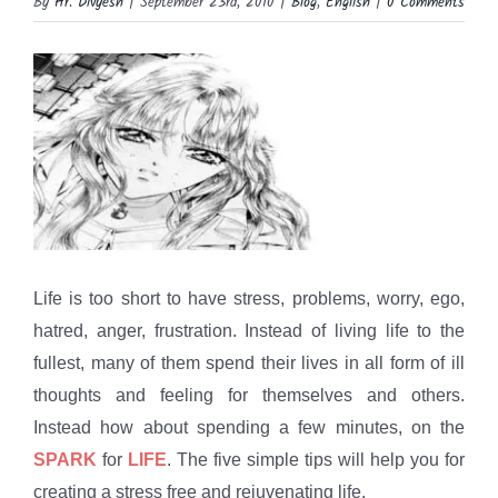
By
Hr. Divyesh
|
September 23rd, 2010
|
Blog
,
English
|
0 Comments
View
Larger
Image
Life is too short to have stress, problems, worry, ego,
hatred, anger, frustration. Instead of living life to the
fullest, many of them spend their lives in all form of ill
thoughts and feeling for themselves and others.
Instead how about spending a few minutes, on the
SPARK
for
LIFE
. The five simple tips will help you for
creating a stress free and rejuvenating life.