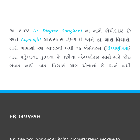
આ સાઇટ
Hr. Divyesh Sanghani
ના નામે કોપીરાઇટ છે
અને
Copyright
લાયસન્સ હેઠળ છે અને હા, મારા વિચારો,
મારી ભાષામાં આ સાઇટની બધી જ કોમેન્ટસ (
ટીપ્પણીઓ
)
મારા પહેલાનાં, હાલનાં કે પછીનાં એમ્પ્લોયર સાથે મારે કોઇ
સંબંધ નથી. બધા વિચારો મારાં પોતાનાં છે અને બધી
કોમેન્ટસ (
ટીપ્પણીઓ
) જે તે વ્યક્તિઓની છે.
આ સાઈટ પરથી જો કંઇ પણ લખાણ લેવામાં આવશે તો તેની
જાણ થતા લેનાર વ્યકતી સાથે કાયદેશર ની કાર્યવાહી
કરવામા આવશે તો તેની ખાસ નોંધ લેવા વિંનતી. જો કોઇ
HR. DIVYESH
કોપીરાઈટનો ભંગ કરતુ જણાય તો તેની તરત જ જાણ
કરવા વિનંતી.
Hr. Divyesh Sanghani helps organizations maximize