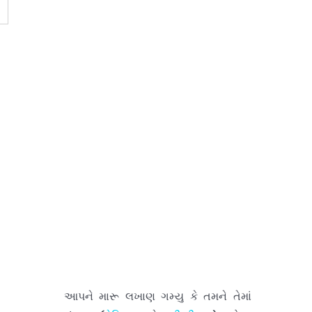
આપને મારૂ લખાણ ગમ્યુ કે તમને તેમાં
કંઇક (
કેમિકલ
કે
ફીઝીકલ
) લોચા