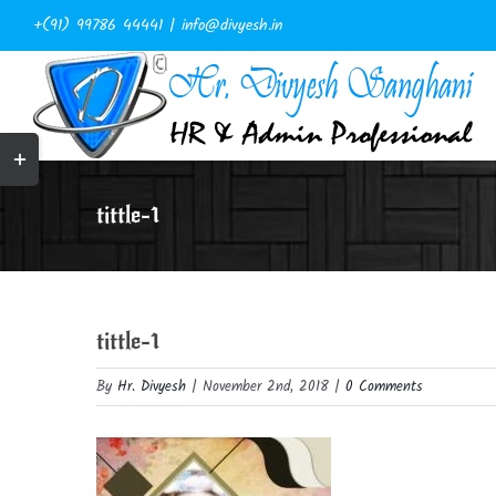
Skip
+(91) 99786 44441
|
info@divyesh.in
to
content
Toggle
Sliding
Bar
ts
tittle-1
Area
tittle-1
By
Hr. Divyesh
|
November 2nd, 2018
|
0 Comments