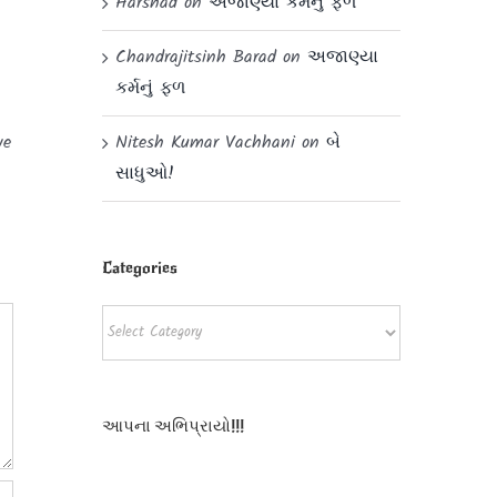
Harshad
on
અજાણ્યા કર્મનું ફળ
Chandrajitsinh Barad
on
અજાણ્યા
કર્મનું ફળ
ve
Nitesh Kumar Vachhani
on
બે
સાધુઓ!
Categories
Categories
આપના અભિપ્રાયો!!!