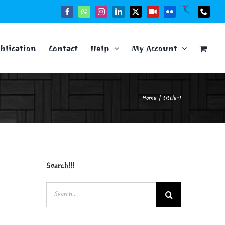
Naukri
Facebook
WhatsApp
Instagram
LinkedIn
X
YouTube
Flickr
Phone
blication
Contact
Help
My Account
Home
tittle-1
Search!!!
Search
for: