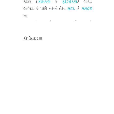
લાગ્યા કે પછી તમને તેમાં
HCL
કે
HNO3
ના
ધુમાડા દેખાયા તે જણાવવા માટે આપની
ટીપ્પણીઓ
/
Comments
સહર્ષ આવકાર્ય છે.
કોપીરાઇટ!!!
તમારા અભિપ્રાયો મને પહોંચાડવા માટે
દરેક પોસ્ટ
ની નીચે આપેલા
બોક્ષમાં
લખી અને
તમારી
ટીપ્પણીઓ
પોસ્ટ કરો.
હવે થી તમે જયારે પણ આ સાઇટ ની
મુલાકાત લો ત્યારે
દરવખતે
તમારી
ટીપ્પણીઓ
પોસ્ટ કરવાનુ