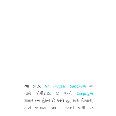
કયારેય પણ ન ભુલતા.
આ સાઇટ
Hr. Divyesh Sanghani
ના
નામે કોપીરાઇટ છે અને
Copyright
લાયસન્સ હેઠળ છે અને હા, મારા વિચારો,
મારી ભાષામાં આ સાઇટની બધી જ
કોમેન્ટસ (
ટીપ્પણીઓ
) મારા પહેલાનાં,
હાલનાં કે પછીનાં એમ્પ્લોયર સાથે મારે