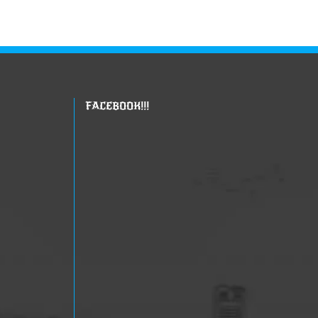
કોઇ સંબંધ નથી. બધા વિચારો મારાં
પોતાનાં છે અને બધી કોમેન્ટસ
(
ટીપ્પણીઓ
) જે તે વ્યક્તિઓની છે.
FACEBOOK!!!
આ સાઈટ પરથી જો કંઇ પણ લખાણ
લેવામાં આવશે તો તેની જાણ થતા લેનાર
વ્યકતી સાથે કાયદેશર ની કાર્યવાહી
કરવામા આવશે તો તેની ખાસ નોંધ લેવા
વિંનતી. જો કોઇ કોપીરાઈટનો ભંગ કરતુ
જણાય તો તેની તરત જ જાણ કરવા
વિનંતી.
આપ નો ખુબ ખુબ આભાર…