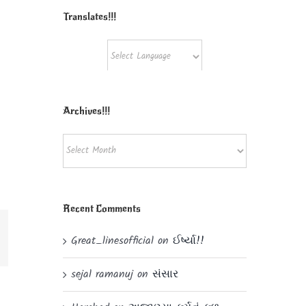
Translates!!!
Powered by
Translate
Archives!!!
Archives!!!
Recent Comments
Great_linesofficial
on
ઈર્ષ્યા!!
il
sejal ramanuj
on
સંસાર