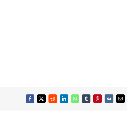
Facebook
X
Reddit
LinkedIn
WhatsApp
Tumblr
Pinterest
Vk
Ema