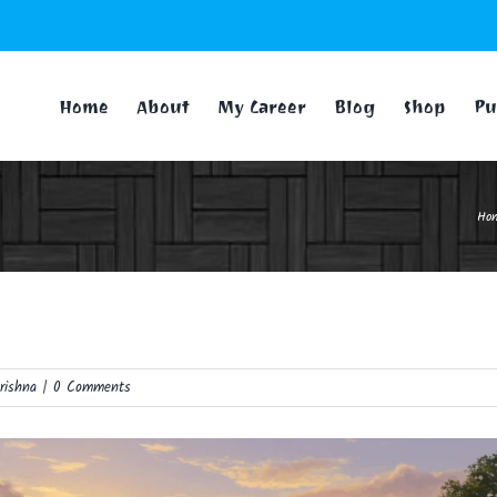
Home
About
My Career
Blog
Shop
Pu
Ho
rishna
|
0 Comments