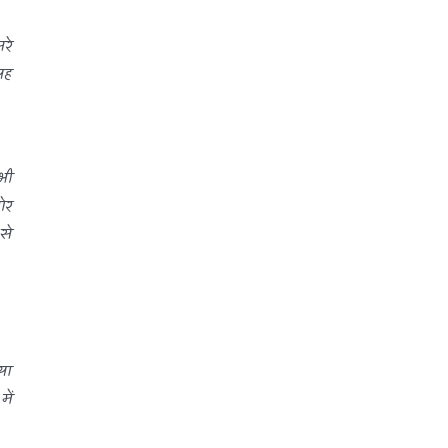
કોઇ સંબંધ નથી. બધા વિચારો મારાં
रे
પોતાનાં છે અને બધી કોમેન્ટસ
यह
(
ટીપ્પણીઓ
) જે તે વ્યક્તિઓની છે.
આ સાઈટ પરથી જો કંઇ પણ લખાણ
भी
લેવામાં આવશે તો તેની જાણ થતા લેનાર
ोर
વ્યકતી સાથે કાયદેશર ની કાર્યવાહી
से
કરવામા આવશે તો તેની ખાસ નોંધ લેવા
વિંનતી. જો કોઇ કોપીરાઈટનો ભંગ કરતુ
જણાય તો તેની તરત જ જાણ કરવા
વિનંતી.
या
ें
આપ નો ખુબ ખુબ આભાર…