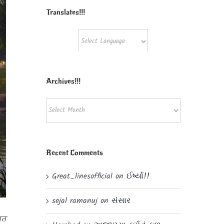
Translates!!!
Powered by
Translate
Archives!!!
Archives!!!
Recent Comments
Great_linesofficial
on
ઈર્ષ્યા!!
sejal ramanuj
on
સંસાર
ात