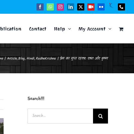
Naukri
Facebook
WhatsApp
Instagram
LinkedIn
X
YouTube
Flickr
Phone
blication
Contact
Help
My Account
me
Article
Blog
Hindi
RadheKrishna
प्रेम का गुप्त रहस्य: राधा और कृष्ण
Search!!!
Search
for: