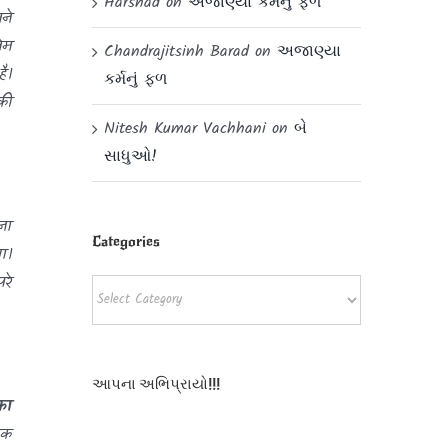
Harshad
on
અજાણ્યા કર્મનું ફળ
ने
ेम
Chandrajitsinh Barad
on
અજાણ્યા
ै।
કર્મનું ફળ
की
Nitesh Kumar Vachhani
on
બે
સાધુઓ!
ना
Categories
ा।
रे
Categories
આપના અભિપ્રાયો!!!
का
िक