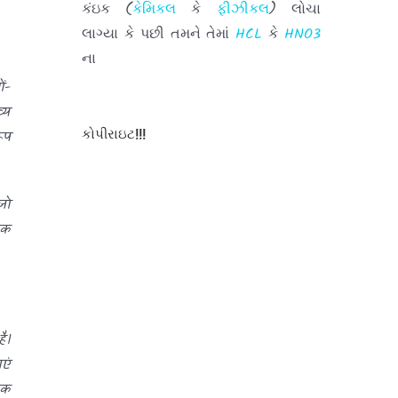
લાગ્યા કે પછી તમને તેમાં
HCL
કે
HNO3
ના
ધુમાડા દેખાયા તે જણાવવા માટે આપની
ટીપ્પણીઓ
/
ं-
Comments
સહર્ષ આવકાર્ય છે.
्य
કોપીરાઇટ!!!
ूप
તમારા અભિપ્રાયો મને પહોંચાડવા માટે
દરેક પોસ્ટ
जो
ની નીચે આપેલા
બોક્ષમાં
લખી અને
एक
તમારી
ટીપ્પણીઓ
પોસ્ટ કરો.
હવે થી તમે જયારે પણ આ સાઇટ ની
ै।
મુલાકાત લો ત્યારે
एं
દરવખતે
તમારી
ટીપ્પણીઓ
પોસ્ટ કરવાનુ
एक