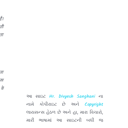
કયારેય પણ ન ભુલતા.
ै।
ती
ता
ता
इस
આ સાઇટ
Hr. Divyesh Sanghani
ના
वे
નામે કોપીરાઇટ છે અને
Copyright
લાયસન્સ હેઠળ છે અને હા, મારા વિચારો,
મારી ભાષામાં આ સાઇટની બધી જ
કોમેન્ટસ (
ટીપ્પણીઓ
) મારા પહેલાનાં,
હાલનાં કે પછીનાં એમ્પ્લોયર સાથે મારે