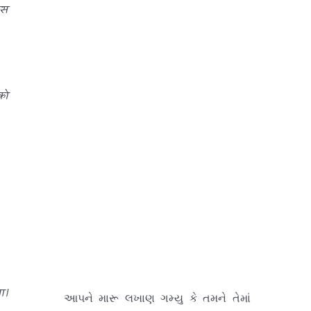
इस
को
આપને મારૂ લખાણ ગમ્યુ કે તમને તેમાં
કંઇક (
કેમિકલ
કે
ફીઝીકલ
) લોચા
ा।