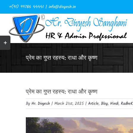
Skip
+(91) 99786 44441
|
info@divyesh.in
to
content
Toggle
Sliding
Bar
ts
प्रेम का गुप्त रहस्य: राधा और कृष्ण
Area
प्रेम का गुप्त रहस्य: राधा और कृष्ण
By
Hr. Divyesh
|
March 21st, 2025
|
Article
,
Blog
,
Hindi
,
RadheK
View
Larger