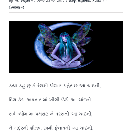
By
Hr. Divyesh
|
June 22nd, 2010
|
Blog
,
Gujarati
,
Poem
|
1
Comment
View
Larger
Image
કયા કહુ છુ કે રેશમી પોશાક પહેરે છે આ ચાંદની,
દિલ કેરા અંધકાર માં ખીલી ઉઠી આ ચાંદની.
સર્વ વ્યોમ માં પથરાઇ ને વરસતી આ ચાંદની,
ને ચંદ્રની શીતળ રશ્મી ફેલાવતી આ ચાંદની.