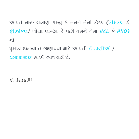
આપને મારૂ લખાણ ગમ્યુ કે તમને તેમાં કંઇક (
કેમિકલ
કે
ફીઝીકલ
) લોચા લાગ્યા કે પછી તમને તેમાં
HCL
કે
HNO3
ના
ધુમાડા દેખાયા તે જણાવવા માટે આપની
ટીપ્પણીઓ
/
Comments
સહર્ષ આવકાર્ય છે.
તમારા અભિપ્રાયો મને પહોંચાડવા માટે દરેક પોસ્ટ
કોપીરાઇટ!!!
ની નીચે આપેલા
બોક્ષમાં
લખી અને તમારી
ટીપ્પણીઓ
પોસ્ટ
કરો.
હવે થી તમે જયારે પણ આ સાઇટ ની મુલાકાત લો ત્યારે
દરવખતે
તમારી
ટીપ્પણીઓ
પોસ્ટ કરવાનુ કયારેય પણ ન
ભુલતા.