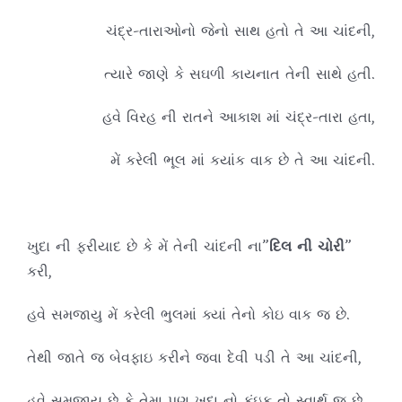
ચંદ્ર-તારાઓનો જેનો સાથ હતો તે આ ચાંદની,
ત્યારે જાણે કે સઘળી કાયનાત તેની સાથે હતી.
હવે વિરહ ની રાતને આકાશ માં ચંદ્ર-તારા હતા,
મેં કરેલી ભૂલ માં કયાંક વાક છે તે આ ચાંદની.
ખુદા ની ફરીયાદ છે કે મેં તેની ચાંદની ના”
દિલ
ની
ચોરી
”
કરી,
હવે સમજાયુ મેં કરેલી ભુલમાં ક્યાં તેનો કોઇ વાક જ છે.
તેથી જાતે જ બેવફાઇ કરીને જવા દેવી પડી તે આ ચાંદની,
હવે સમજાય છે કે તેમા પણ ખુદા નો કંઇક તો સ્વાર્થ જ છે.