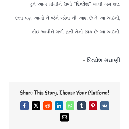
હવે આંખ મીંચીને ઉભો “
દિવ્યેશ
” ખાલી ખમ થઇ.
છતાં પણ આંખો ને જેને જોવા ની આશ છે તે આ ચાંદની,
કોઇ આવીને મળી હતી તેનો છાક છે આ ચાંદની.
–
દિવ્યેશ સંઘાણી
Share This Story, Choose Your Platform!
Facebook
X
Reddit
LinkedIn
WhatsApp
Tumblr
Pinterest
Vk
Email