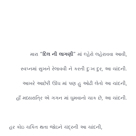
મારા “
દિલ
ની
લાગણી
” માં લ્હેરો લહેરાવવા આવી,
સ્વપ્નમાં સુખને રેલાવવી ને કરતી દુઃખ દુર, આ ચાંદની.
આખરે આછેરી ઊંઘ માં પણ હુ ઓઢી લેતો આ ચાંદની,
હાઁ મધ્યરાત્રિ એ ગગન માં ઘુમવાનો ચાક છે, આ ચાંદની.
હર કોઇ ચકિત થતા જોઇને ચંદ્રની આ ચાંદની,