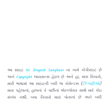
આ સાઇટ
Hr. Divyesh Sanghani
ના નામે કોપીરાઇટ છે
અને
Copyright
લાયસન્સ હેઠળ છે અને હા, મારા વિચારો,
મારી ભાષામાં આ સાઇટની બધી જ કોમેન્ટસ (
ટીપ્પણીઓ
)
મારા પહેલાનાં, હાલનાં કે પછીનાં એમ્પ્લોયર સાથે મારે કોઇ
સંબંધ નથી. બધા વિચારો મારાં પોતાનાં છે અને બધી
કોમેન્ટસ (
ટીપ્પણીઓ
) જે તે વ્યક્તિઓની છે.