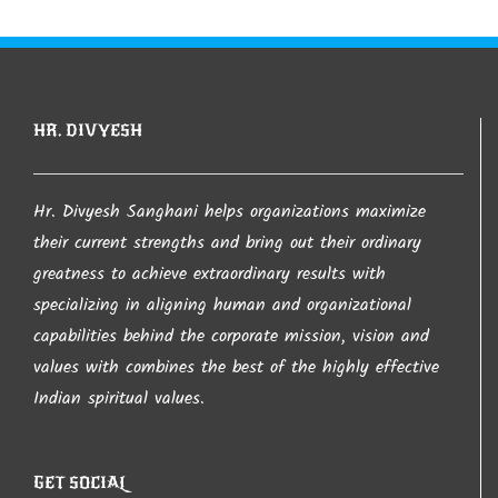
આ સાઈટ પરથી જો કંઇ પણ લખાણ લેવામાં આવશે તો તેની
જાણ થતા લેનાર વ્યકતી સાથે કાયદેશર ની કાર્યવાહી
કરવામા આવશે તો તેની ખાસ નોંધ લેવા વિંનતી. જો કોઇ
HR. DIVYESH
કોપીરાઈટનો ભંગ કરતુ જણાય તો તેની તરત જ જાણ
કરવા વિનંતી.
Hr. Divyesh Sanghani helps organizations maximize
their current strengths and bring out their ordinary
આપ નો ખુબ ખુબ આભાર…
greatness to achieve extraordinary results with
specializing in aligning human and organizational
capabilities behind the corporate mission, vision and
– Hr. Divyesh Sanghani
values with combines the best of the highly effective
Indian spiritual values.
GET SOCIAL