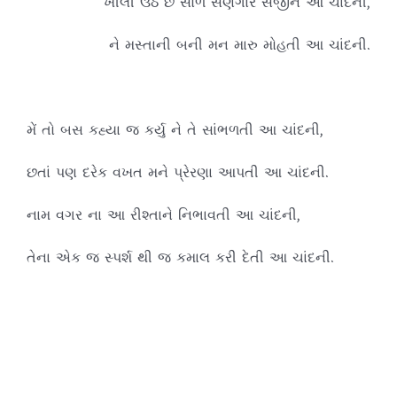
ખીલી ઉઠે છે સોળે સણગાર સજીને આ ચાંદની,
ને મસ્તાની બની મન મારુ મોહતી આ ચાંદની.
મેં તો બસ કહ્યા જ કર્યુ ને તે સાંભળતી આ ચાંદની,
છતાં પણ દરેક વખત મને પ્રેરણા આપતી આ ચાંદની.
નામ વગર ના આ રીશ્તાને નિભાવતી આ ચાંદની,
તેના એક જ સ્પર્શ થી જ કમાલ કરી દેતી આ ચાંદની.