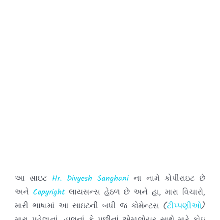
હવે થી તમે જયારે પણ આ સાઇટ ની મુલાકાત લો ત્યારે
દરવખતે
તમારી
ટીપ્પણીઓ
પોસ્ટ કરવાનુ કયારેય પણ ન
ભુલતા.
આ સાઇટ
Hr. Divyesh Sanghani
ના નામે કોપીરાઇટ છે
અને
Copyright
લાયસન્સ હેઠળ છે અને હા, મારા વિચારો,
મારી ભાષામાં આ સાઇટની બધી જ કોમેન્ટસ (
ટીપ્પણીઓ
)
મારા પહેલાનાં, હાલનાં કે પછીનાં એમ્પ્લોયર સાથે મારે કોઇ