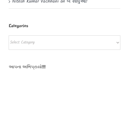
Nitesh Kumar Vachhani
on
બે સાધુઓ!
Categories
Categories
આપના અભિપ્રાયો!!!