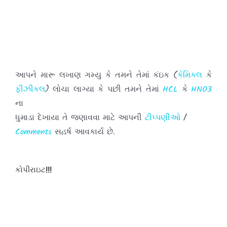
આપને મારૂ લખાણ ગમ્યુ કે તમને તેમાં કંઇક (
કેમિકલ
કે
ફીઝીકલ
) લોચા લાગ્યા કે પછી તમને તેમાં
HCL
કે
HNO3
ના
ધુમાડા દેખાયા તે જણાવવા માટે આપની
ટીપ્પણીઓ
/
Comments
સહર્ષ આવકાર્ય છે.
તમારા અભિપ્રાયો મને પહોંચાડવા માટે દરેક પોસ્ટ
કોપીરાઇટ!!!
ની નીચે આપેલા
બોક્ષમાં
લખી અને તમારી
ટીપ્પણીઓ
પોસ્ટ
કરો.