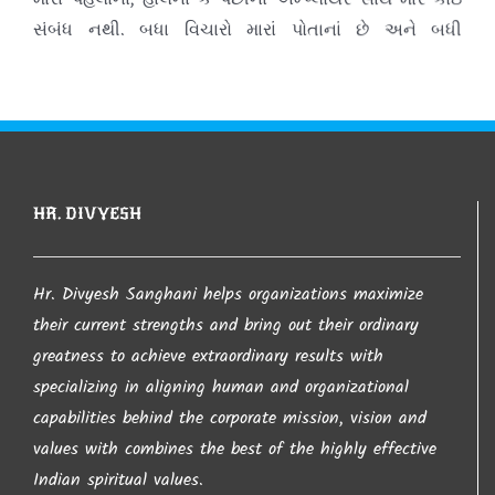
સંબંધ નથી. બધા વિચારો મારાં પોતાનાં છે અને બધી
કોમેન્ટસ (
ટીપ્પણીઓ
) જે તે વ્યક્તિઓની છે.
આ સાઈટ પરથી જો કંઇ પણ લખાણ લેવામાં આવશે તો તેની
જાણ થતા લેનાર વ્યકતી સાથે કાયદેશર ની કાર્યવાહી
કરવામા આવશે તો તેની ખાસ નોંધ લેવા વિંનતી. જો કોઇ
HR. DIVYESH
કોપીરાઈટનો ભંગ કરતુ જણાય તો તેની તરત જ જાણ
કરવા વિનંતી.
Hr. Divyesh Sanghani helps organizations maximize
their current strengths and bring out their ordinary
greatness to achieve extraordinary results with
આપ નો ખુબ ખુબ આભાર…
specializing in aligning human and organizational
capabilities behind the corporate mission, vision and
values with combines the best of the highly effective
– Hr. Divyesh Sanghani
Indian spiritual values.