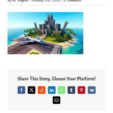
By
Hr. Divyesh
|
February 21st, 2026
|
0 Comments
Share This Story, Choose Your Platform!
Facebook
X
Reddit
LinkedIn
WhatsApp
Tumblr
Pinterest
Vk
Email