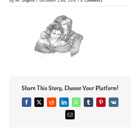
By
Hr. Divyesh
|
December 23rd, 2016
|
0 Comments
Share This Story, Choose Your Platform!
Facebook
X
Reddit
LinkedIn
WhatsApp
Tumblr
Pinterest
Vk
Email