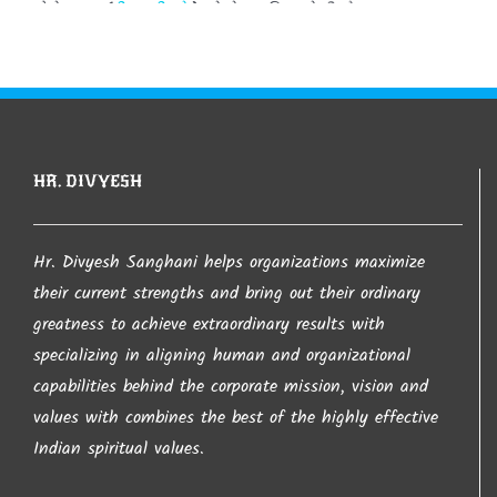
કોમેન્ટસ (
ટીપ્પણીઓ
) જે તે વ્યક્તિઓની છે.
આ સાઈટ પરથી જો કંઇ પણ લખાણ લેવામાં આવશે તો તેની
જાણ થતા લેનાર વ્યકતી સાથે કાયદેશર ની કાર્યવાહી
કરવામા આવશે તો તેની ખાસ નોંધ લેવા વિંનતી. જો કોઇ
HR. DIVYESH
કોપીરાઈટનો ભંગ કરતુ જણાય તો તેની તરત જ જાણ
કરવા વિનંતી.
Hr. Divyesh Sanghani helps organizations maximize
their current strengths and bring out their ordinary
આપ નો ખુબ ખુબ આભાર…
greatness to achieve extraordinary results with
specializing in aligning human and organizational
capabilities behind the corporate mission, vision and
– Hr. Divyesh Sanghani
values with combines the best of the highly effective
Indian spiritual values.