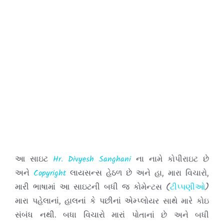
દરવખતે
તમારી
ટીપ્પણીઓ
પોસ્ટ કરવાનુ કયારેય પણ ન
ભુલતા.
આ સાઇટ
Hr. Divyesh Sanghani
ના નામે કોપીરાઇટ છે
અને
Copyright
લાયસન્સ હેઠળ છે અને હા, મારા વિચારો,
મારી ભાષામાં આ સાઇટની બધી જ કોમેન્ટસ (
ટીપ્પણીઓ
)
મારા પહેલાનાં, હાલનાં કે પછીનાં એમ્પ્લોયર સાથે મારે કોઇ
સંબંધ નથી. બધા વિચારો મારાં પોતાનાં છે અને બધી