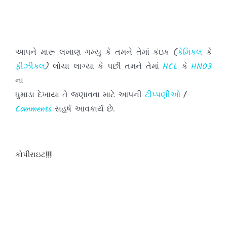
આપને મારૂ લખાણ ગમ્યુ કે તમને તેમાં કંઇક (
કેમિકલ
કે
ફીઝીકલ
) લોચા લાગ્યા કે પછી તમને તેમાં
HCL
કે
HNO3
ના
ધુમાડા દેખાયા તે જણાવવા માટે આપની
ટીપ્પણીઓ
/
Comments
સહર્ષ આવકાર્ય છે.
તમારા અભિપ્રાયો મને પહોંચાડવા માટે દરેક પોસ્ટ
કોપીરાઇટ!!!
ની નીચે આપેલા
બોક્ષમાં
લખી અને તમારી
ટીપ્પણીઓ
પોસ્ટ
કરો.
હવે થી તમે જયારે પણ આ સાઇટ ની મુલાકાત લો ત્યારે