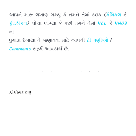
આપને મારૂ લખાણ ગમ્યુ કે તમને તેમાં કંઇક (
કેમિકલ
કે
ફીઝીકલ
) લોચા લાગ્યા કે પછી તમને તેમાં
HCL
કે
HNO3
ના
ધુમાડા દેખાયા તે જણાવવા માટે આપની
ટીપ્પણીઓ
/
Comments
સહર્ષ આવકાર્ય છે.
તમારા અભિપ્રાયો મને પહોંચાડવા માટે દરેક પોસ્ટ
ની નીચે આપેલા
બોક્ષમાં
લખી અને તમારી
ટીપ્પણીઓ
પોસ્ટ
કરો.
કોપીરાઇટ!!!
હવે થી તમે જયારે પણ આ સાઇટ ની મુલાકાત લો ત્યારે
દરવખતે
તમારી
ટીપ્પણીઓ
પોસ્ટ કરવાનુ કયારેય પણ ન
ભુલતા.