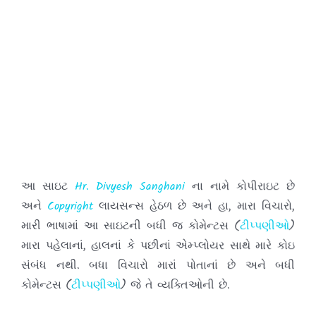
આ સાઇટ
Hr. Divyesh Sanghani
ના નામે કોપીરાઇટ છે
અને
Copyright
લાયસન્સ હેઠળ છે અને હા, મારા વિચારો,
મારી ભાષામાં આ સાઇટની બધી જ કોમેન્ટસ (
ટીપ્પણીઓ
)
મારા પહેલાનાં, હાલનાં કે પછીનાં એમ્પ્લોયર સાથે મારે કોઇ
સંબંધ નથી. બધા વિચારો મારાં પોતાનાં છે અને બધી
કોમેન્ટસ (
ટીપ્પણીઓ
) જે તે વ્યક્તિઓની છે.