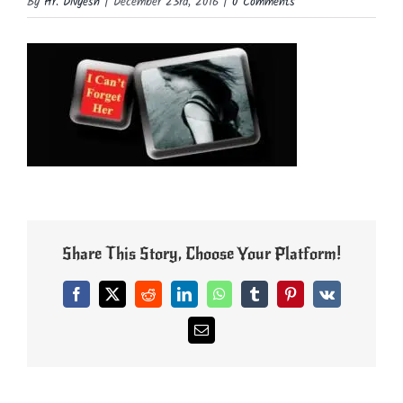
By
Hr. Divyesh
|
December 23rd, 2016
|
0 Comments
Share This Story, Choose Your Platform!
Facebook
X
Reddit
LinkedIn
WhatsApp
Tumblr
Pinterest
Vk
Email