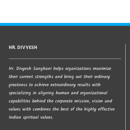
આ સાઈટ પરથી જો કંઇ પણ લખાણ લેવામાં આવશે તો તેની
જાણ થતા લેનાર વ્યકતી સાથે કાયદેશર ની કાર્યવાહી
કરવામા આવશે તો તેની ખાસ નોંધ લેવા વિંનતી. જો કોઇ
કોપીરાઈટનો ભંગ કરતુ જણાય તો તેની તરત જ જાણ
કરવા વિનંતી.
HR. DIVYESH
આપ નો ખુબ ખુબ આભાર…
Hr. Divyesh Sanghani helps organizations maximize
their current strengths and bring out their ordinary
greatness to achieve extraordinary results with
– Hr. Divyesh Sanghani
specializing in aligning human and organizational
capabilities behind the corporate mission, vision and
values with combines the best of the highly effective
Indian spiritual values.