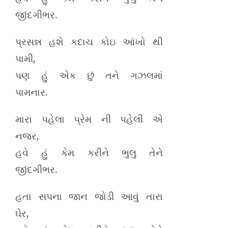
જીંદગીભર.
પ્રસન્ન હશે કદાચ કોઇ આંખો થી
પામી,
પણ હું એક છું તને ગઝલમાં
પામનાર.
મારા પહેલા પ્રેમ ની પહેલી એ
નજર,
હવે હું કેમ કરીને ભુલુ તેને
જીંદગીભર.
હતા સપના જાન જોડી આવું તારા
ઘેર,