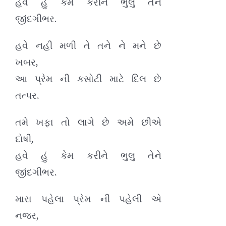
હવે હું કેમ કરીને ભુલુ તેને
જીંદગીભર.
હવે નહી મળી તે તને ને મને છે
ખબર,
આ પ્રેમ ની કસોટી માટે દિલ છે
તત્પર.
તમે ખફા તો લાગે છે અમે છીએ
દોષી,
હવે હું કેમ કરીને ભુલુ તેને
જીંદગીભર.
મારા પહેલા પ્રેમ ની પહેલી એ
નજર,