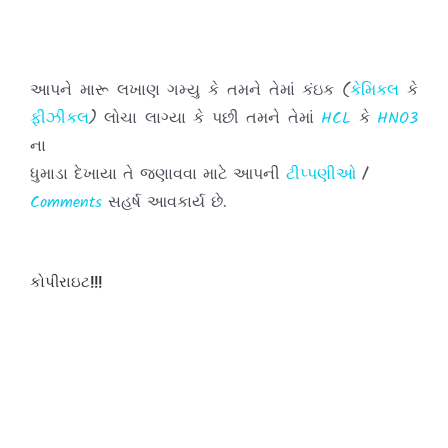
આપને મારૂ લખાણ ગમ્યુ કે તમને તેમાં કંઇક (
કેમિકલ
કે
ફીઝીકલ
) લોચા લાગ્યા કે પછી તમને તેમાં
HCL
કે
HNO3
ના
ધુમાડા દેખાયા તે જણાવવા માટે આપની
ટીપ્પણીઓ
/
Comments
સહર્ષ આવકાર્ય છે.
તમારા અભિપ્રાયો મને પહોંચાડવા માટે દરેક પોસ્ટ
કોપીરાઇટ!!!
ની નીચે આપેલા
બોક્ષમાં
લખી અને તમારી
ટીપ્પણીઓ
પોસ્ટ
કરો.
હવે થી તમે જયારે પણ આ સાઇટ ની મુલાકાત લો ત્યારે
દરવખતે
તમારી
ટીપ્પણીઓ
પોસ્ટ કરવાનુ કયારેય પણ ન