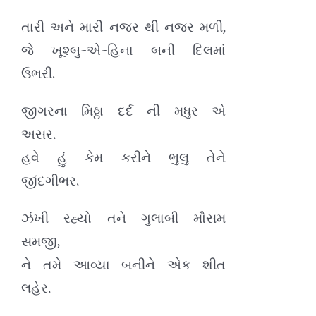
તારી અને મારી નજર થી નજર મળી,
જે ખૂશ્બુ-એ-હિના બની દિલમાં
ઉભરી.
જીગરના મિઠ્ઠા દર્દ ની મધુર એ
અસર.
હવે હું કેમ કરીને ભુલુ તેને
જીંદગીભર.
ઝંખી રહ્યો તને ગુલાબી મૌસમ
સમજી,
ને તમે આવ્યા બનીને એક શીત
લહેર.