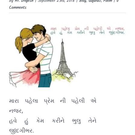
By
Hr. Divyesh
|
September 23rd, 2018
|
Blog
,
Gujarati
,
Poem
|
0
Comments
View
Larger
Image
મારા પહેલા પ્રેમ ની પહેલી એ
નજર,
હવે હું કેમ કરીને ભુલુ તેને
જીંદગીભર.