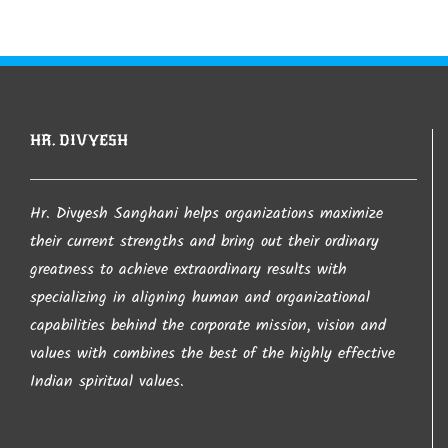
આ સાઈટ પરથી જો કંઇ પણ લખાણ લેવામાં આવશે તો તેની
જાણ થતા લેનાર વ્યકતી સાથે કાયદેશર ની કાર્યવાહી
કરવામા આવશે તો તેની ખાસ નોંધ લેવા વિંનતી. જો કોઇ
HR. DIVYESH
કોપીરાઈટનો ભંગ કરતુ જણાય તો તેની તરત જ જાણ
કરવા વિનંતી.
Hr. Divyesh Sanghani helps organizations maximize
their current strengths and bring out their ordinary
આપ નો ખુબ ખુબ આભાર…
greatness to achieve extraordinary results with
specializing in aligning human and organizational
capabilities behind the corporate mission, vision and
– Hr. Divyesh Sanghani
values with combines the best of the highly effective
Indian spiritual values.