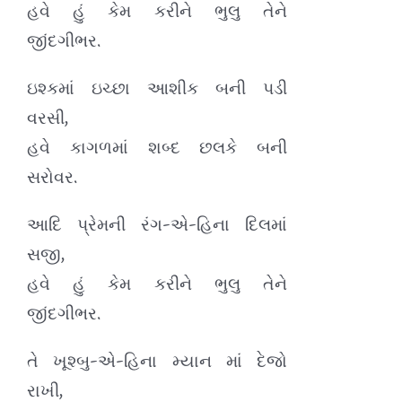
હવે હું કેમ કરીને ભુલુ તેને
જીંદગીભર.
ઇશ્કમાં ઇચ્છા આશીક બની પડી
વરસી,
હવે કાગળમાં શબ્દ છલકે બની
સરોવર.
આદિ પ્રેમની રંગ-એ-હિના દિલમાં
સજી,
હવે હું કેમ કરીને ભુલુ તેને
જીંદગીભર.
તે ખૂશ્બુ-એ-હિના મ્યાન માં દેજો
રાખી,