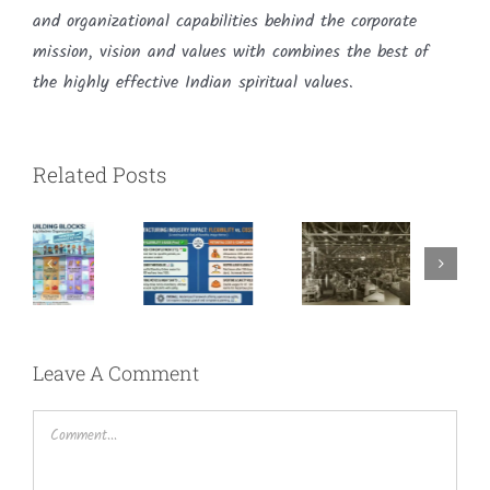
and organizational capabilities behind the corporate
mission, vision and values with combines the best of
the highly effective Indian spiritual values.
Related Posts
Impact
on
Cultural
The New
Manufacturing
Building
Labour
–
Blocks
Laws
Flexibility
Leave A Comment
vs. Cost
Comment