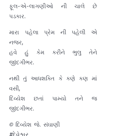
ફૂલ-એ-લાગણીઓ ની ચાલે છે
પડકાર.
મારા પહેલા પ્રેમ ની પહેલી એ
નજર,
હવે હું કેમ કરીને ભુલુ તેને
જીંદગીભર.
નથી તું આધશક્તિ કે કણે કણ માં
વસી,
દિવ્યેશ છતાં પામ્યો તને જ
જીંદગીભર.
© દિવ્યેશ જે. સંઘાણી
#દેવેશ્વર