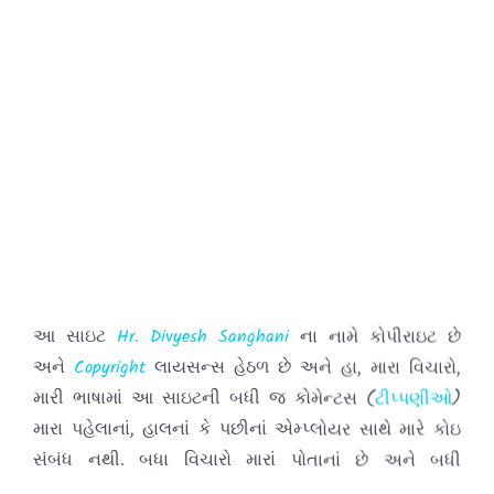
ભુલતા.
આ સાઇટ
Hr. Divyesh Sanghani
ના નામે કોપીરાઇટ છે
અને
Copyright
લાયસન્સ હેઠળ છે અને હા, મારા વિચારો,
મારી ભાષામાં આ સાઇટની બધી જ કોમેન્ટસ (
ટીપ્પણીઓ
)
મારા પહેલાનાં, હાલનાં કે પછીનાં એમ્પ્લોયર સાથે મારે કોઇ
સંબંધ નથી. બધા વિચારો મારાં પોતાનાં છે અને બધી
કોમેન્ટસ (
ટીપ્પણીઓ
) જે તે વ્યક્તિઓની છે.