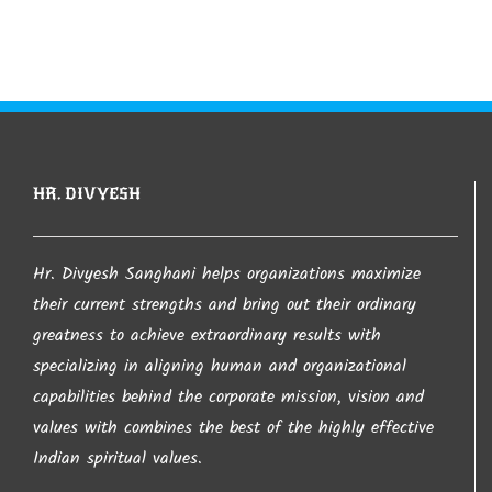
આ સાઈટ પરથી જો કંઇ પણ લખાણ લેવામાં આવશે તો તેની
જાણ થતા લેનાર વ્યકતી સાથે કાયદેશર ની કાર્યવાહી
કરવામા આવશે તો તેની ખાસ નોંધ લેવા વિંનતી. જો કોઇ
કોપીરાઈટનો ભંગ કરતુ જણાય તો તેની તરત જ જાણ
કરવા વિનંતી.
HR. DIVYESH
આપ નો ખુબ ખુબ આભાર…
Hr. Divyesh Sanghani helps organizations maximize
their current strengths and bring out their ordinary
greatness to achieve extraordinary results with
– Hr. Divyesh Sanghani
specializing in aligning human and organizational
capabilities behind the corporate mission, vision and
values with combines the best of the highly effective
Indian spiritual values.