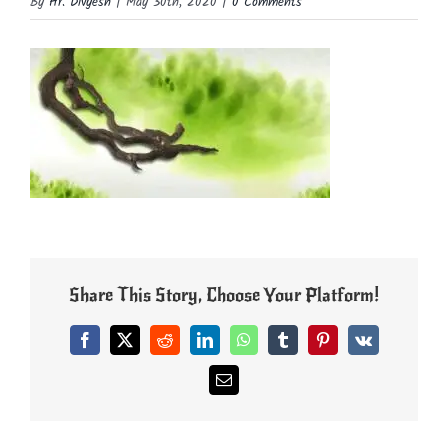
By
Hr. Divyesh
|
May 30th, 2020
|
0 Comments
Share This Story, Choose Your Platform!
Facebook
X
Reddit
LinkedIn
WhatsApp
Tumblr
Pinterest
Vk
Email