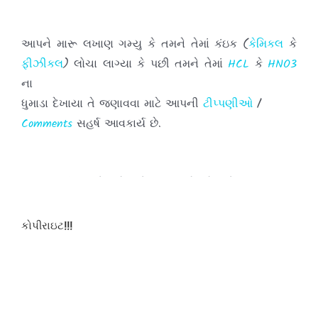
આપને મારૂ લખાણ ગમ્યુ કે તમને તેમાં કંઇક (
કેમિકલ
કે
ફીઝીકલ
) લોચા લાગ્યા કે પછી તમને તેમાં
HCL
કે
HNO3
ના
ધુમાડા દેખાયા તે જણાવવા માટે આપની
ટીપ્પણીઓ
/
Comments
સહર્ષ આવકાર્ય છે.
તમારા અભિપ્રાયો મને પહોંચાડવા માટે દરેક પોસ્ટ
ની નીચે આપેલા
બોક્ષમાં
લખી અને તમારી
ટીપ્પણીઓ
પોસ્ટ
કરો.
કોપીરાઇટ!!!
હવે થી તમે જયારે પણ આ સાઇટ ની મુલાકાત લો ત્યારે
દરવખતે
તમારી
ટીપ્પણીઓ
પોસ્ટ કરવાનુ કયારેય પણ ન
ભુલતા.