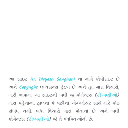
આ સાઇટ
Hr. Divyesh Sanghani
ના નામે કોપીરાઇટ છે
અને
Copyright
લાયસન્સ હેઠળ છે અને હા, મારા વિચારો,
મારી ભાષામાં આ સાઇટની બધી જ કોમેન્ટસ (
ટીપ્પણીઓ
)
મારા પહેલાનાં, હાલનાં કે પછીનાં એમ્પ્લોયર સાથે મારે કોઇ
સંબંધ નથી. બધા વિચારો મારાં પોતાનાં છે અને બધી
કોમેન્ટસ (
ટીપ્પણીઓ
) જે તે વ્યક્તિઓની છે.