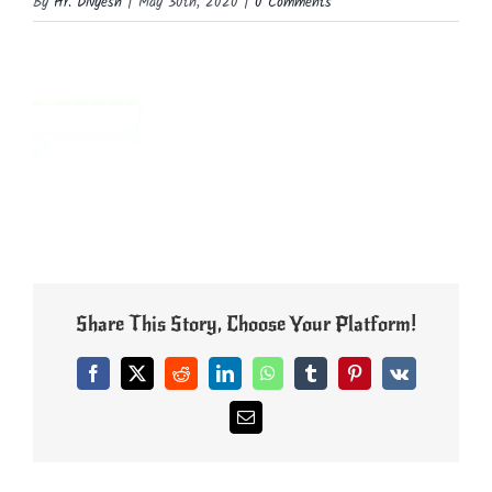
By
Hr. Divyesh
|
May 30th, 2020
|
0 Comments
Share This Story, Choose Your Platform!
Facebook
X
Reddit
LinkedIn
WhatsApp
Tumblr
Pinterest
Vk
Email