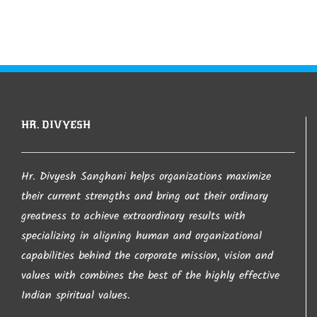
આ સાઈટ પરથી જો કંઇ પણ લખાણ લેવામાં આવશે તો તેની
જાણ થતા લેનાર વ્યકતી સાથે કાયદેશર ની કાર્યવાહી
કરવામા આવશે તો તેની ખાસ નોંધ લેવા વિંનતી. જો કોઇ
કોપીરાઈટનો ભંગ કરતુ જણાય તો તેની તરત જ જાણ
કરવા વિનંતી.
HR. DIVYESH
આપ નો ખુબ ખુબ આભાર…
Hr. Divyesh Sanghani helps organizations maximize
their current strengths and bring out their ordinary
greatness to achieve extraordinary results with
– Hr. Divyesh Sanghani
specializing in aligning human and organizational
capabilities behind the corporate mission, vision and
values with combines the best of the highly effective
Indian spiritual values.