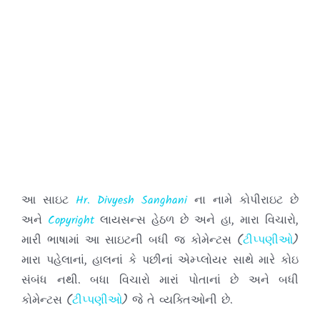
આ સાઇટ
Hr. Divyesh Sanghani
ના નામે કોપીરાઇટ છે
અને
Copyright
લાયસન્સ હેઠળ છે અને હા, મારા વિચારો,
મારી ભાષામાં આ સાઇટની બધી જ કોમેન્ટસ (
ટીપ્પણીઓ
)
મારા પહેલાનાં, હાલનાં કે પછીનાં એમ્પ્લોયર સાથે મારે કોઇ
સંબંધ નથી. બધા વિચારો મારાં પોતાનાં છે અને બધી
કોમેન્ટસ (
ટીપ્પણીઓ
) જે તે વ્યક્તિઓની છે.