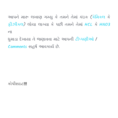
આપને મારૂ લખાણ ગમ્યુ કે તમને તેમાં કંઇક (
કેમિકલ
કે
ફીઝીકલ
) લોચા લાગ્યા કે પછી તમને તેમાં
HCL
કે
HNO3
ના
ધુમાડા દેખાયા તે જણાવવા માટે આપની
ટીપ્પણીઓ
/
Comments
સહર્ષ આવકાર્ય છે.
તમારા અભિપ્રાયો મને પહોંચાડવા માટે દરેક પોસ્ટ
ની નીચે આપેલા
બોક્ષમાં
લખી અને તમારી
ટીપ્પણીઓ
પોસ્ટ
કરો.
કોપીરાઇટ!!!
હવે થી તમે જયારે પણ આ સાઇટ ની મુલાકાત લો ત્યારે
દરવખતે
તમારી
ટીપ્પણીઓ
પોસ્ટ કરવાનુ કયારેય પણ ન
ભુલતા.