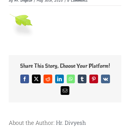
By
Hr. Divyesh
|
May 30th, 2020
|
0 Comments
Share This Story, Choose Your Platform!
Facebook
X
Reddit
LinkedIn
WhatsApp
Tumblr
Pinterest
Vk
Email
About the Author:
Hr. Divyesh