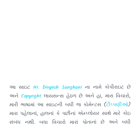
આ સાઇટ
Hr. Divyesh Sanghani
ના નામે કોપીરાઇટ છે
અને
Copyright
લાયસન્સ હેઠળ છે અને હા, મારા વિચારો,
મારી ભાષામાં આ સાઇટની બધી જ કોમેન્ટસ (
ટીપ્પણીઓ
)
મારા પહેલાનાં, હાલનાં કે પછીનાં એમ્પ્લોયર સાથે મારે કોઇ
સંબંધ નથી. બધા વિચારો મારાં પોતાનાં છે અને બધી
કોમેન્ટસ (
ટીપ્પણીઓ
) જે તે વ્યક્તિઓની છે.