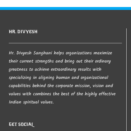
આ સાઈટ પરથી જો કંઇ પણ લખાણ લેવામાં આવશે તો તેની
જાણ થતા લેનાર વ્યકતી સાથે કાયદેશર ની કાર્યવાહી
કરવામા આવશે તો તેની ખાસ નોંધ લેવા વિંનતી. જો કોઇ
HR. DIVYESH
કોપીરાઈટનો ભંગ કરતુ જણાય તો તેની તરત જ જાણ
કરવા વિનંતી.
Hr. Divyesh Sanghani helps organizations maximize
their current strengths and bring out their ordinary
greatness to achieve extraordinary results with
આપ નો ખુબ ખુબ આભાર…
specializing in aligning human and organizational
capabilities behind the corporate mission, vision and
values with combines the best of the highly effective
– Hr. Divyesh Sanghani
Indian spiritual values.
GET SOCIAL