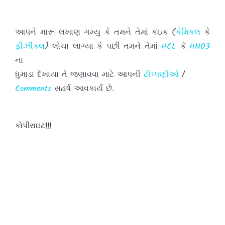
આપને મારૂ લખાણ ગમ્યુ કે તમને તેમાં કંઇક (
કેમિકલ
કે
ફીઝીકલ
) લોચા લાગ્યા કે પછી તમને તેમાં
HCL
કે
HNO3
ના
ધુમાડા દેખાયા તે જણાવવા માટે આપની
ટીપ્પણીઓ
/
Comments
સહર્ષ આવકાર્ય છે.
તમારા અભિપ્રાયો મને પહોંચાડવા માટે દરેક પોસ્ટ
કોપીરાઇટ!!!
ની નીચે આપેલા
બોક્ષમાં
લખી અને તમારી
ટીપ્પણીઓ
પોસ્ટ
કરો.
હવે થી તમે જયારે પણ આ સાઇટ ની મુલાકાત લો ત્યારે
દરવખતે
તમારી
ટીપ્પણીઓ
પોસ્ટ કરવાનુ કયારેય પણ ન
ભુલતા.