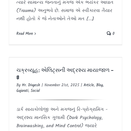
ત્યારે સામાન્ય જનતાનું મગજ એક ભયંકર આઘાત
(Trauma) અનુભવે છે. સમાજ એ સ્વીકારવા તૈયાર
નથી હોતો કે જે નેતાઓને તેઓ મત [...]
Read More
0
ચક્રવ્યૂહ: એલિટ્સની અદ્રશ્ય માયાજાળ –
8
ચક્રવ્યૂહ: એલિટ્સની અદ્રશ્ય માયાજાળ –
Article
Blog
Gujarati
Social
8
By
Hr. Divyesh
|
November 21st, 2025
|
Article
,
Blog
,
Gujarati
,
Social
ડાર્ક સાયકોલોજી અને મગજનું રિ-પ્રોગ્રામિંગ -
અદ્રશ્ય માનસિક ગુલામી (Dark Psychology,
Brainwashing, and Mind Control) જ્યારે