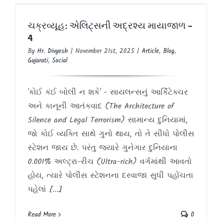
ચક્રવ્યૂહ: એલિટ્સની અદ્રશ્ય માયાજાળ –
4
ચક્રવ્યૂહ: એલિટ્સની અદ્રશ્ય માયાજાળ –
Article
Blog
Gujarati
Social
4
By
Hr. Divyesh
|
November 21st, 2025
|
Article
,
Blog
,
Gujarati
,
Social
'કોઈ કંઈ બોલી ન શકે' - સાયલન્સનું આર્કિટેક્ચર
અને કાનૂની આતંકવાદ (The Architecture of
Silence and Legal Terrorism) સામાન્ય દુનિયામાં,
જો કોઈ વ્યક્તિ સાથે ગુનો થાય, તો તે સીધો પોલીસ
સ્ટેશન જાય છે. પરંતુ જ્યારે ગુનેગાર દુનિયાના
0.001% અલ્ટ્રા-રીચ (Ultra-rich) વર્ગમાંથી આવતો
હોય, ત્યારે પોલીસ સ્ટેશનના દરવાજા સુધી પહોંચતા
પહેલાં [...]
Read More
0