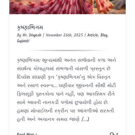
કૃષ્ણાભિગમ
By
Hr. Divyesh
|
November 26th, 2025
|
Article
,
Blog
,
Gujarati
કૃષ્ણાભિગમ: શૂન્યમાંથી અનંત સર્જવાની કળા અને
સંઘર્ષના કોલાહલમાં સંભળાતી વાંસળી પ્રસ્તુત છે
દિવ્યેશ સંઘાણી કૃત ‘કૃષ્ણાભિગમ’નું એક વિસ્તૃત
અને રસાળ સ્વરૂપ... ઘણીવાર જીવનની સૌથી મોટી
ફિલસૂફી પુસ્તકોના પાને નહીં, પણ આકસ્મિક રીતે
સામે આવતી નાનકડી પળોમાં છુપાયેલી હોય છે.
હમણાં મોબાઈલની સ્ક્રીન પર આંગળીઓ સરકતી
હતી અને અચાનક સમય જાણે [...]
Read More
0