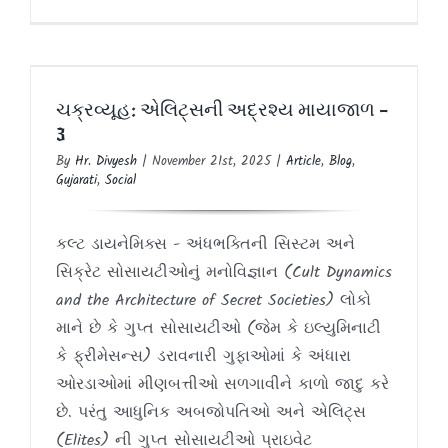
ચક્રવ્યૂહ: એલિટ્સની અદ્રશ્ય માયાજાળ –
3
ચક્રવ્યૂહ: એલિટ્સની અદ્રશ્ય માયાજાળ –
Article
Blog
Gujarati
Social
3
By
Hr. Divyesh
|
November 21st, 2025
|
Article
,
Blog
,
Gujarati
,
Social
કલ્ટ ડાયનેમિક્સ - અંધભક્તિની સિસ્ટમ અને
સિક્રેટ સોસાયટીઓનું મનોવિજ્ઞાન (Cult Dynamics
and the Architecture of Secret Societies) લોકો
માને છે કે ગુપ્ત સોસાયટીઓ (જેમ કે ઇલ્યુમિનાટી
કે ફ્રીમેસન્સ) ડરાવનારી ગુફાઓમાં કે અંધારા
ઓરડાઓમાં મીણબત્તીઓ સળગાવીને કાળો જાદુ કરે
છે. પરંતુ આધુનિક અબજોપતિઓ અને એલિટ્સ
(Elites) ની ગુપ્ત સોસાયટીઓ પ્રાઇવેટ