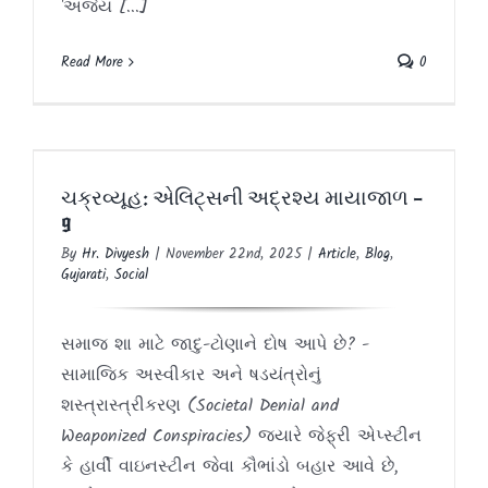
'અજેય [...]
Read More
0
ચક્રવ્યૂહ: એલિટ્સની અદ્રશ્ય માયાજાળ –
9
ચક્રવ્યૂહ: એલિટ્સની અદ્રશ્ય માયાજાળ –
Article
Blog
Gujarati
Social
9
By
Hr. Divyesh
|
November 22nd, 2025
|
Article
,
Blog
,
Gujarati
,
Social
સમાજ શા માટે જાદુ-ટોણાને દોષ આપે છે? -
સામાજિક અસ્વીકાર અને ષડયંત્રોનું
શસ્ત્રાસ્ત્રીકરણ (Societal Denial and
Weaponized Conspiracies) જ્યારે જેફ્રી એપ્સ્ટીન
કે હાર્વી વાઇનસ્ટીન જેવા કૌભાંડો બહાર આવે છે,