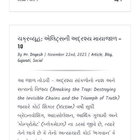
ચક્રવ્યૂહ: એલિટ્સની અદ્રશ્ય માયાજાળ –
10
ચક્રવ્યૂહ: એલિટ્સની અદ્રશ્ય માયાજાળ –
Article
Blog
Gujarati
Social
10
By
Hr. Divyesh
|
November 22nd, 2025
|
Article
,
Blog
,
Gujarati
,
Social
આ જાળ તોડવી - અદ્રશ્ય સાંકળોનો નાશ અને
સત્યનો વિજય (Breaking the Trap: Destroying
the Invisible Chains and the Triumph of Truth)
જ્યારે કોઈ શિકાર (Victim) વર્ષો સુધી
બ્રેઇનવોશિંગ, આઇસોલેશન, આર્થિક ગુલામી અને
'કોમ્પ્રોમેટ' (બ્લેકમેઇલ) ના ડરમાં જીવે છે, ત્યારે
તેને લાગે છે કે તેનો અત્યાચારી કોઈ 'ભગવાન' કે