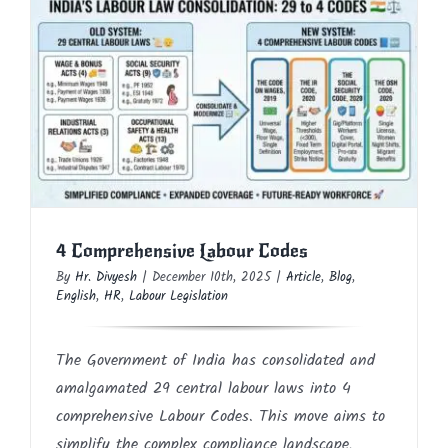
4 Comprehensive Labour Codes
Article
Blog
English
HR
Labour Legislation
4 Comprehensive Labour Codes
By
Hr. Divyesh
|
December 10th, 2025
|
Article
,
Blog
,
English
,
HR
,
Labour Legislation
The Government of India has consolidated and
amalgamated 29 central labour laws into 4
comprehensive Labour Codes. This move aims to
simplify the complex compliance landscape,