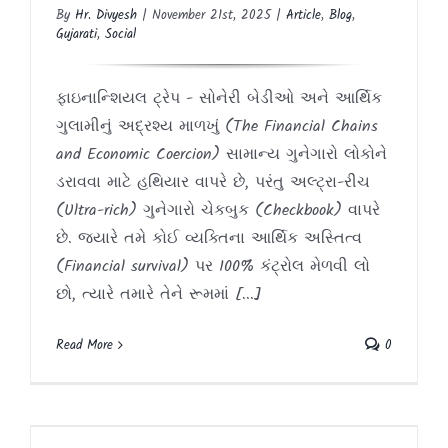
By
Hr. Divyesh
|
November 21st, 2025
|
Article
,
Blog
,
Gujarati
,
Social
ફાઇનાન્શિયલ ટ્રેપ - સોનેરી બેડીઓ અને આર્થિક
ગુલામીનું અદ્રશ્ય માળખું (The Financial Chains
and Economic Coercion) સામાન્ય ગુનેગારો લોકોને
ડરાવવા માટે હથિયાર વાપરે છે, પરંતુ અલ્ટ્રા-રીચ
(Ultra-rich) ગુનેગારો ચેકબુક (Checkbook) વાપરે
છે. જ્યારે તમે કોઈ વ્યક્તિના આર્થિક અસ્તિત્વ
(Financial survival) પર 100% કંટ્રોલ મેળવી લો
છો, ત્યારે તમારે તેને રૂમમાં [...]
Read More
0
ચક્રવ્યૂહ: એલિટ્સની અદ્રશ્ય માયાજાળ –