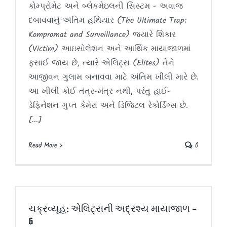
કોમ્પ્રોમેટ અને બ્લેકમેઇલની સિસ્ટમ - અવાજ
દબાવવાનું અંતિમ હથિયાર (The Ultimate Trap:
Kompromat and Surveillance) જ્યારે શિકાર
(Victim) આઇસોલેશન અને આર્થિક માયાજાળમાં
ફસાઈ જાય છે, ત્યારે એલિટ્સ (Elites) તેને
આજીવન ગુલામ બનાવવા માટે અંતિમ ખીલી મારે છે.
આ ખીલી કોઈ તંત્ર-મંત્ર નથી, પરંતુ હાઈ-
ડેફિનેશન ગુપ્ત કેમેરા અને ડિજિટલ રેકોર્ડિંગ્સ છે.
[...]
Read More
0
ચક્રવ્યૂહ: એલિટ્સની અદ્રશ્ય માયાજાળ –
6
ચક્રવ્યૂહ: એલિટ્સની અદ્રશ્ય માયાજાળ –
Article
Blog
Gujarati
Social
6