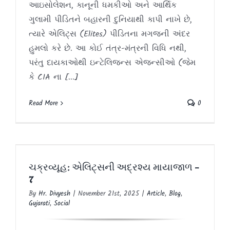
આઇસોલેશન, કાનૂની ધમકીઓ અને આર્થિક
ગુલામી પીડિતને બહારની દુનિયાથી કાપી નાખે છે,
ત્યારે એલિટ્સ (Elites) પીડિતના મગજની અંદર
હુમલો કરે છે. આ કોઈ તંત્ર-મંત્રની વિધિ નથી,
પરંતુ દાયકાઓથી ઇન્ટેલિજન્સ એજન્સીઓ (જેમ
કે CIA ના [...]
Read More
0
ચક્રવ્યૂહ: એલિટ્સની અદ્રશ્ય માયાજાળ –
7
ચક્રવ્યૂહ: એલિટ્સની અદ્રશ્ય માયાજાળ –
Article
Blog
Gujarati
Social
7
By
Hr. Divyesh
|
November 21st, 2025
|
Article
,
Blog
,
Gujarati
,
Social