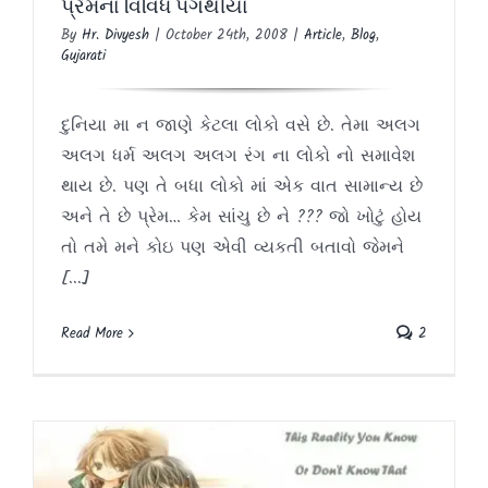
પ્રેમના વિવિધ પગથીયા
By
Hr. Divyesh
|
October 24th, 2008
|
Article
,
Blog
,
Gujarati
દુનિયા મા ન જાણે કેટલા લોકો વસે છે. તેમા અલગ
અલગ ધર્મ અલગ અલગ રંગ ના લોકો નો સમાવેશ
થાય છે. પણ તે બધા લોકો માં એક વાત સામાન્ય છે
અને તે છે પ્રેમ… કેમ સાંચુ છે ને ??? જો ખોટું હોય
તો તમે મને કોઇ પણ એવી વ્યકતી બતાવો જેમને
[...]
Read More
2