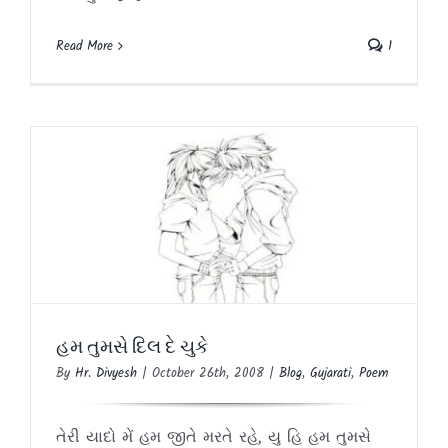
Read More
1
હમ તુમસે દિલ દે ચુકે
Blog
Gujarati
Poem
હમ તુમસે દિલ દે ચુકે
By
Hr. Divyesh
|
October 26th, 2008
|
Blog
,
Gujarati
,
Poem
તેરી યાદો મેં હમ જીતે મરતે રહે, યુ હિ હમ તુમસે