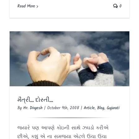
Read More
0
મૈત્રી… દોસ્તી…
Article
Blog
Gujarati
મૈત્રી… દોસ્તી…
By
Hr. Divyesh
|
October 9th, 2008
|
Article
,
Blog
,
Gujarati
જયારે પણ આપણે કોઇની સાથે ઝઘડો કરીએ
છીએ, કશું એ ના સમજયા એટલે ઉંચા ઉંચા