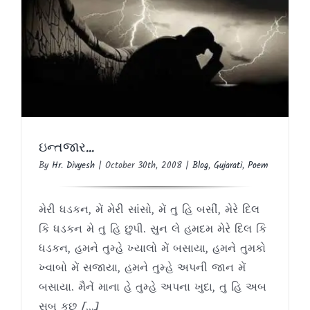
ઇન્તજાર…
Blog
Gujarati
Poem
ઇન્તજાર…
By
Hr. Divyesh
|
October 30th, 2008
|
Blog
,
Gujarati
,
Poem
મેરી ધડકન, મેં મેરી સાંસો, મેં તુ હિ બસીં, મેરે દિલ
કિ ધડકન મે તુ હિ છુપી. સુન લે હમદમ મેરે દિલ કિ
ધડકન, હમને તુમ્હે ખ્યાલો મેં બસાયા, હમને તુમકો
ખ્વાબો મેં સજાયા, હમને તુમ્હે અપની જાન મેં
બસાયા. મૈનેં માના હે તુમ્હે અપના ખુદા, તુ હિ અબ
સબ કુછ [...]