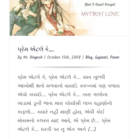
પ્રેમ એટલે કે….
Blog
Gujarati
Poem
પ્રેમ એટલે કે….
By
Hr. Divyesh
|
October 15th, 2008
|
Blog
,
Gujarati
,
Poem
પ્રેમ એટલે કે, પ્રેમ એટલે કે…. સાવ ખુલ્લી
આંખોથી થતો મળવાનો વાયદો. સ્વપ્નમાં પણ પળાય
એવો કાયદો…. પ્રેમ એટલે કે…. તારા ગાલોના
ખાડામાં ડૂબી જતા મારા ચોર્યાસી લાખ વહાણોનો
કાફલો…. ક્યારે નહીં માણી હોય, એવી કોઈ
મોસમનો કલરવ યાદ આવે, એ પ્રેમ છે…. પ્રેમ
એટલે કે…. ધરતી પર નુ એક અને [...]