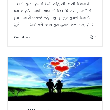
દિલ દે ચુકે… હમને દેખી નહિ થી એસી દિવાનગી,
કમ ન હોંગી કભી અબ તો દિલ કિ લગી, યાદોં સે
હમ દિલ મેં ઉતરતે રહે… યુ હિ હમ તુમસે દિલ દે
ચુકે… યાદ કરો અબ તુમ હમકો રાત-દિન, [...]
Read More
0
પ્રેમના વિવિધ પગથીયા
Article
Blog
Gujarati